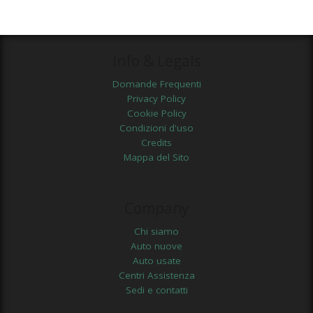
Info & Legals
Domande Frequenti
Privacy Policy
Cookie Policy
Condizioni d'uso
Credits
Mappa del Sito
Company
Chi siamo
Auto nuove
Auto usate
Centri Assistenza
Sedi e contatti