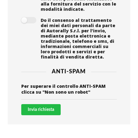
alla fornitura del servizio con le
modalità indicate.
Do il consenso al trattamento
dei miei dati personali da parte
di Autorally S.r.l. per l’invio,
mediante posta elettronica e
tradizionale, telefono e sms, di
informazioni commerciali su
loro prodotti e servizi e per
finalità di vendita diretta.
ANTI-SPAM
Per superare il controllo ANTI-SPAM
clicca su "Non sono un robot"
Invia richiesta