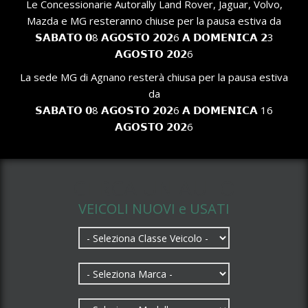
Le Concessionarie Autorally Land Rover, Jaguar, Volvo,
Mazda e MG resteranno chiuse per la pausa estiva da
𝗦𝗔𝗕𝗔𝗧𝗢 𝟬8 𝗔𝗚𝗢𝗦𝗧𝗢 𝟮𝟬𝟮6 𝗔 𝗗𝗢𝗠𝗘𝗡𝗜𝗖𝗔 𝟮3
𝗔𝗚𝗢𝗦𝗧𝗢 𝟮𝟬𝟮6
La sede MG di Agnano resterà chiusa per la pausa estiva
da
𝗦𝗔𝗕𝗔𝗧𝗢 𝟬8 𝗔𝗚𝗢𝗦𝗧𝗢 𝟮𝟬𝟮6 𝗔 𝗗𝗢𝗠𝗘𝗡𝗜𝗖𝗔 16
𝗔𝗚𝗢𝗦𝗧𝗢 𝟮𝟬𝟮6
CERCA UN AUTO
VEICOLI NUOVI e USATI