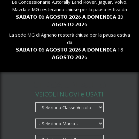
Le Concessionarie Autorally Land Rover, Jaguar, Volvo,
Mazda e MG resteranno chiuse per la pausa estiva da
𝗦𝗔𝗕𝗔𝗧𝗢 𝟬8 𝗔𝗚𝗢𝗦𝗧𝗢 𝟮𝟬𝟮6 𝗔 𝗗𝗢𝗠𝗘𝗡𝗜𝗖𝗔 𝟮3
𝗔𝗚𝗢𝗦𝗧𝗢 𝟮𝟬𝟮6
La sede MG di Agnano resterà chiusa per la pausa estiva
da
𝗦𝗔𝗕𝗔𝗧𝗢 𝟬8 𝗔𝗚𝗢𝗦𝗧𝗢 𝟮𝟬𝟮6 𝗔 𝗗𝗢𝗠𝗘𝗡𝗜𝗖𝗔 16
𝗔𝗚𝗢𝗦𝗧𝗢 𝟮𝟬𝟮6
CERCA UN AUTO
VEICOLI NUOVI e USATI