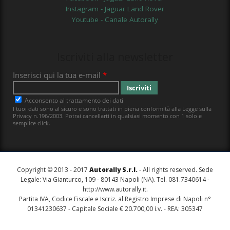
Instagram - Jaguar Land Rover
Youtube - Canale Autorally
Iscriviti alla newsletter
Copyright © 2013 - 2017
Autorally S.r.l.
- All rights reserved. Sede
Legale: Via Gianturco, 109 - 80143 Napoli (NA). Tel. 081.7340614 -
http://www.autorally.it
.
Partita IVA, Codice Fiscale e Iscriz. al Registro Imprese di Napoli n°
01341230637 - Capitale Sociale € 20.700,00 i.v. - REA: 305347