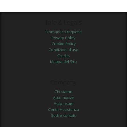
Info & Legals
Domande Frequenti
Privacy Policy
Cookie Policy
Condizioni d'uso
Credits
Mappa del Sito
Company
Chi siamo
Auto nuove
Auto usate
Centri Assistenza
Sedi e contatti