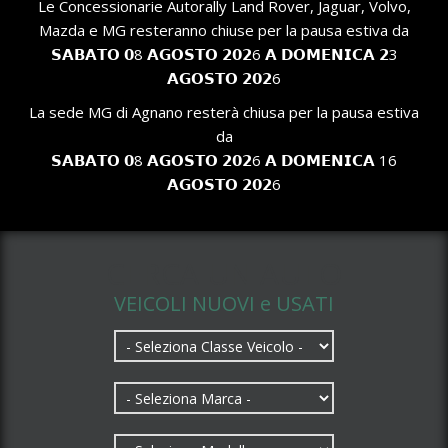
Le Concessionarie Autorally Land Rover, Jaguar, Volvo,
Mazda e MG resteranno chiuse per la pausa estiva da
𝗦𝗔𝗕𝗔𝗧𝗢 𝟬8 𝗔𝗚𝗢𝗦𝗧𝗢 𝟮𝟬𝟮6 𝗔 𝗗𝗢𝗠𝗘𝗡𝗜𝗖𝗔 𝟮3
𝗔𝗚𝗢𝗦𝗧𝗢 𝟮𝟬𝟮6
La sede MG di Agnano resterà chiusa per la pausa estiva
da
𝗦𝗔𝗕𝗔𝗧𝗢 𝟬8 𝗔𝗚𝗢𝗦𝗧𝗢 𝟮𝟬𝟮6 𝗔 𝗗𝗢𝗠𝗘𝗡𝗜𝗖𝗔 16
𝗔𝗚𝗢𝗦𝗧𝗢 𝟮𝟬𝟮6
CERCA UN AUTO
VEICOLI NUOVI e USATI