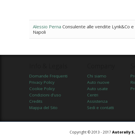
Alessio Perna
Consulente alle vendite Lynk&Co e
Napoli
Info & Legals
Company
S
Domande Frequenti
Chi siamo
Pr
Privacy Policy
Auto nuove
Ri
Cookie Policy
Auto usate
Pr
Condizioni d'uso
Centri
Credits
Assistenza
Mappa del Sito
Sedi e contatti
Copyright © 2013 - 2017
Autorally S.r