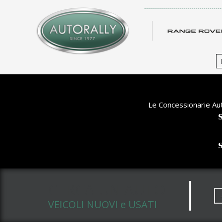
-------------------------------------
Le Concessionarie Aut


CERCA UN AUTO
VEICOLI NUOVI e USATI