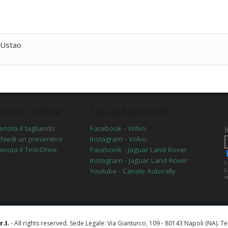
 Ustao
ervizi Online
Social Networks
enota il tagliando
Facebook - Volvo
chiedi un preventivo
Instagram - Volvo
enota il Test-Drive
Facebook - Jaguar Land Rover
Instagram - Jaguar Land Rover
Youtube - Canale Autorally
.l.
- All rights reserved. Sede Legale: Via Gianturco, 109 - 80143 Napoli (NA). T