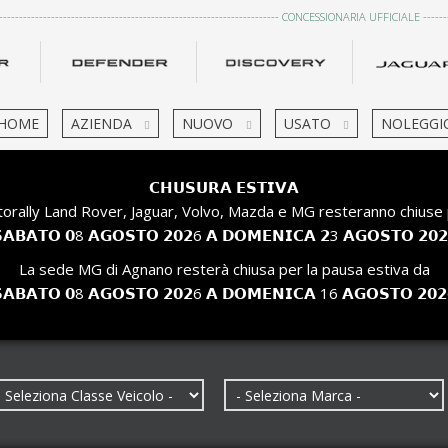
------------------------------------------------------------------------ CONCESSIONARIA UFFICIALE ---------
HOME
AZIENDA
NUOVO
USATO
NOLEGGI
𝗖𝗛𝗨𝗦𝗨𝗥𝗔 𝗘𝗦𝗧𝗜𝗩𝗔
orally Land Rover, Jaguar, Volvo, Mazda e MG resteranno chiuse 
𝗔𝗕𝗔𝗧𝗢 𝟬8 𝗔𝗚𝗢𝗦𝗧𝗢 𝟮𝟬𝟮6 𝗔 𝗗𝗢𝗠𝗘𝗡𝗜𝗖𝗔 𝟮3 𝗔𝗚𝗢𝗦𝗧𝗢 𝟮𝟬
La sede MG di Agnano resterà chiusa per la pausa estiva da
𝗔𝗕𝗔𝗧𝗢 𝟬8 𝗔𝗚𝗢𝗦𝗧𝗢 𝟮𝟬𝟮6 𝗔 𝗗𝗢𝗠𝗘𝗡𝗜𝗖𝗔 16 𝗔𝗚𝗢𝗦𝗧𝗢 𝟮𝟬