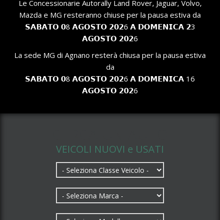
Le Concessionarie Autorally Land Rover, Jaguar, Volvo,
Mazda e MG resteranno chiuse per la pausa estiva da
𝗦𝗔𝗕𝗔𝗧𝗢 𝟬8 𝗔𝗚𝗢𝗦𝗧𝗢 𝟮𝟬𝟮6 𝗔 𝗗𝗢𝗠𝗘𝗡𝗜𝗖𝗔 𝟮3
𝗔𝗚𝗢𝗦𝗧𝗢 𝟮𝟬𝟮6
La sede MG di Agnano resterà chiusa per la pausa estiva
da
𝗦𝗔𝗕𝗔𝗧𝗢 𝟬8 𝗔𝗚𝗢𝗦𝗧𝗢 𝟮𝟬𝟮6 𝗔 𝗗𝗢𝗠𝗘𝗡𝗜𝗖𝗔 16
𝗔𝗚𝗢𝗦𝗧𝗢 𝟮𝟬𝟮6
CERCA UN AUTO
VEICOLI NUOVI e USATI