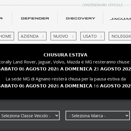
------------------------------------------------------------------------ CONCESSIONARIA UFFICIALE ---------
HOME
AZIENDA
NUOVO
USATO
NOLEGGI
𝗖𝗛𝗨𝗦𝗨𝗥𝗔 𝗘𝗦𝗧𝗜𝗩𝗔
orally Land Rover, Jaguar, Volvo, Mazda e MG resteranno chiuse 
𝗔𝗕𝗔𝗧𝗢 𝟬8 𝗔𝗚𝗢𝗦𝗧𝗢 𝟮𝟬𝟮6 𝗔 𝗗𝗢𝗠𝗘𝗡𝗜𝗖𝗔 𝟮3 𝗔𝗚𝗢𝗦𝗧𝗢 𝟮𝟬
La sede MG di Agnano resterà chiusa per la pausa estiva da
𝗔𝗕𝗔𝗧𝗢 𝟬8 𝗔𝗚𝗢𝗦𝗧𝗢 𝟮𝟬𝟮6 𝗔 𝗗𝗢𝗠𝗘𝗡𝗜𝗖𝗔 16 𝗔𝗚𝗢𝗦𝗧𝗢 𝟮𝟬