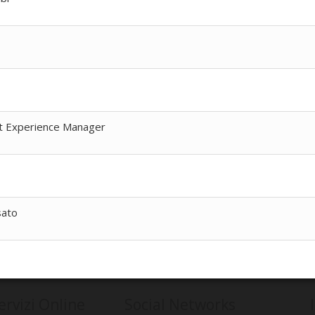
nt Experience Manager
sato
ervizi Online
Social Networks