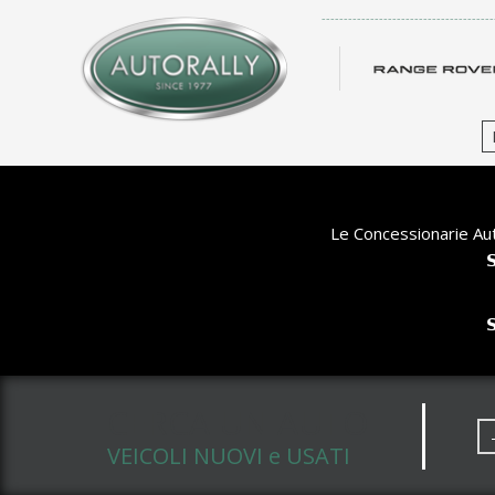
-------------------------------------
Le Concessionarie Aut


CERCA UN AUTO
VEICOLI NUOVI e USATI