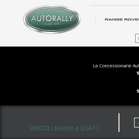
-------------------------------------
Le Concessionarie Aut


CERCA UN AUTO
VEICOLI NUOVI e USATI