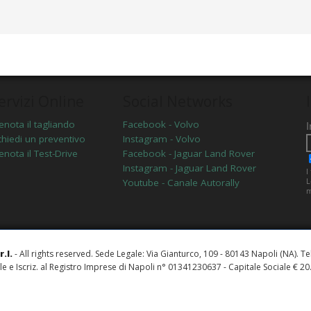
ervizi Online
Social Networks
enota il tagliando
Facebook - Volvo
chiedi un preventivo
Instagram - Volvo
enota il Test-Drive
Facebook - Jaguar Land Rover
Instagram - Jaguar Land Rover
Youtube - Canale Autorally
.l.
- All rights reserved. Sede Legale: Via Gianturco, 109 - 80143 Napoli (NA). T
ale e Iscriz. al Registro Imprese di Napoli n° 01341230637 - Capitale Sociale € 20.