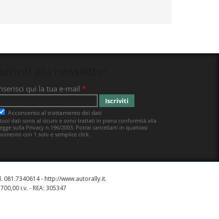
Iscriviti alla newsletter
el. 081.7340614 -
http://www.autorally.it
.
700,00 i.v. - REA: 305347