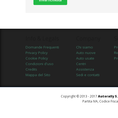
Invia richiesta
Info & Legals
Company
S
Domande Frequenti
Chi siamo
Pr
Privacy Policy
Auto nuove
Ri
Cookie Policy
Auto usate
Pr
Condizioni d'uso
Centri
Credits
Assistenza
Mappa del Sito
Sedi e contatti
Copyright © 2013 - 2017
Autorally S.r
Partita IVA, Codice Fisc