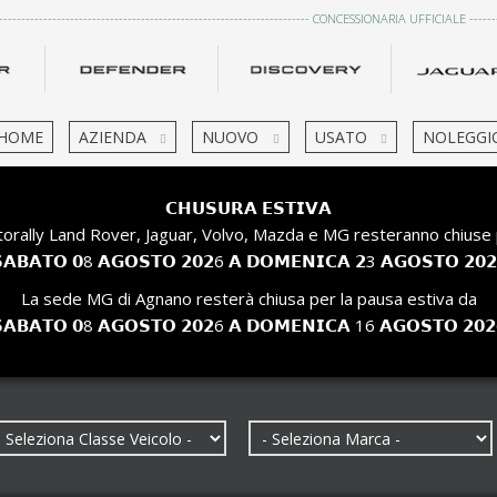
------------------------------------------------------------------------ CONCESSIONARIA UFFICIALE ---------
HOME
AZIENDA
NUOVO
USATO
NOLEGGI
𝗖𝗛𝗨𝗦𝗨𝗥𝗔 𝗘𝗦𝗧𝗜𝗩𝗔
orally Land Rover, Jaguar, Volvo, Mazda e MG resteranno chiuse 
𝗔𝗕𝗔𝗧𝗢 𝟬8 𝗔𝗚𝗢𝗦𝗧𝗢 𝟮𝟬𝟮6 𝗔 𝗗𝗢𝗠𝗘𝗡𝗜𝗖𝗔 𝟮3 𝗔𝗚𝗢𝗦𝗧𝗢 𝟮𝟬
La sede MG di Agnano resterà chiusa per la pausa estiva da
𝗔𝗕𝗔𝗧𝗢 𝟬8 𝗔𝗚𝗢𝗦𝗧𝗢 𝟮𝟬𝟮6 𝗔 𝗗𝗢𝗠𝗘𝗡𝗜𝗖𝗔 16 𝗔𝗚𝗢𝗦𝗧𝗢 𝟮𝟬