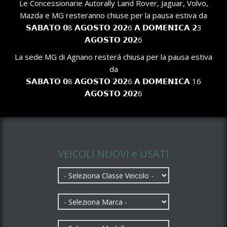
Le Concessionarie Autorally Land Rover, Jaguar, Volvo,
Mazda e MG resteranno chiuse per la pausa estiva da
𝗦𝗔𝗕𝗔𝗧𝗢 𝟬8 𝗔𝗚𝗢𝗦𝗧𝗢 𝟮𝟬𝟮6 𝗔 𝗗𝗢𝗠𝗘𝗡𝗜𝗖𝗔 𝟮3
𝗔𝗚𝗢𝗦𝗧𝗢 𝟮𝟬𝟮6
La sede MG di Agnano resterà chiusa per la pausa estiva
da
𝗦𝗔𝗕𝗔𝗧𝗢 𝟬8 𝗔𝗚𝗢𝗦𝗧𝗢 𝟮𝟬𝟮6 𝗔 𝗗𝗢𝗠𝗘𝗡𝗜𝗖𝗔 16
𝗔𝗚𝗢𝗦𝗧𝗢 𝟮𝟬𝟮6
CERCA UN AUTO
VEICOLI NUOVI e USATI