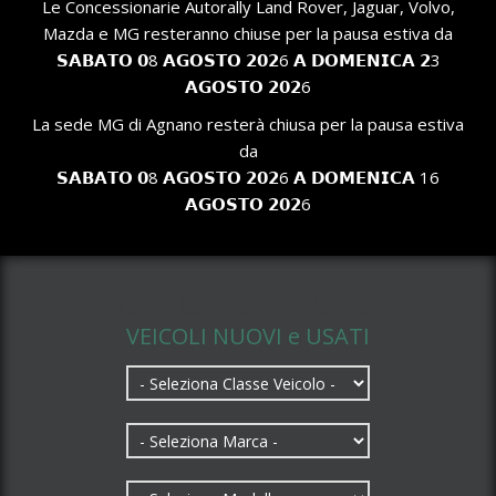
Le Concessionarie Autorally Land Rover, Jaguar, Volvo,
Mazda e MG resteranno chiuse per la pausa estiva da
𝗦𝗔𝗕𝗔𝗧𝗢 𝟬8 𝗔𝗚𝗢𝗦𝗧𝗢 𝟮𝟬𝟮6 𝗔 𝗗𝗢𝗠𝗘𝗡𝗜𝗖𝗔 𝟮3
𝗔𝗚𝗢𝗦𝗧𝗢 𝟮𝟬𝟮6
La sede MG di Agnano resterà chiusa per la pausa estiva
da
𝗦𝗔𝗕𝗔𝗧𝗢 𝟬8 𝗔𝗚𝗢𝗦𝗧𝗢 𝟮𝟬𝟮6 𝗔 𝗗𝗢𝗠𝗘𝗡𝗜𝗖𝗔 16
𝗔𝗚𝗢𝗦𝗧𝗢 𝟮𝟬𝟮6
CERCA UN AUTO
VEICOLI NUOVI e USATI