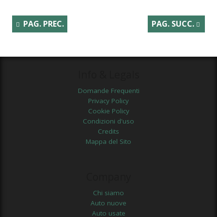
PAG. PREC.
PAG. SUCC.
Info & Legals
Domande Frequenti
Privacy Policy
Cookie Policy
Condizioni d'uso
Credits
Mappa del Sito
Company
Chi siamo
Auto nuove
Auto usate