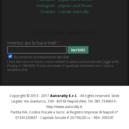
Instagram - Jaguar Land Rover
Youtube - Canale Autorally
Iscriviti alla newsletter
Copyright © 2013 - 2017
Autorally S.r.l.
- All rights reserved. Sede
Legale: Via Gianturco, 109 - 80143 Napoli (NA). Tel. 081.7340614 -
http://www.autorally.it
.
Partita IVA, Codice Fiscale e Iscriz. al Registro Imprese di Napoli n°
01341230637 - Capitale Sociale € 20.700,00 i.v. - REA: 305347