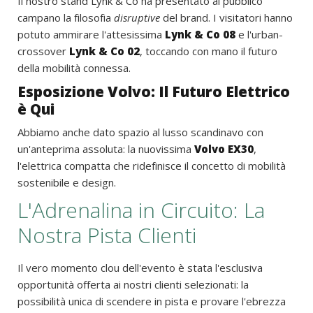
Il nostro stand Lynk & Co ha presentato al pubblico
campano la filosofia
disruptive
del brand. I visitatori hanno
potuto ammirare l'attesissima
Lynk & Co 08
e l'urban-
crossover
Lynk & Co 02
, toccando con mano il futuro
della mobilità connessa.
Esposizione Volvo: Il Futuro Elettrico
è Qui
Abbiamo anche dato spazio al lusso scandinavo con
un'anteprima assoluta: la nuovissima
Volvo EX30
,
l'elettrica compatta che ridefinisce il concetto di mobilità
sostenibile e design.
L'Adrenalina in Circuito: La
Nostra Pista Clienti
Il vero momento clou dell'evento è stata l'esclusiva
opportunità offerta ai nostri clienti selezionati: la
possibilità unica di scendere in pista e provare l'ebrezza