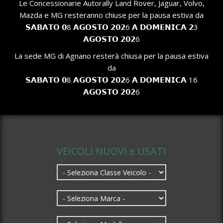
Le Concessionarie Autorally Land Rover, Jaguar, Volvo,
Mazda e MG resteranno chiuse per la pausa estiva da
𝗦𝗔𝗕𝗔𝗧𝗢 𝟬8 𝗔𝗚𝗢𝗦𝗧𝗢 𝟮𝟬𝟮6 𝗔 𝗗𝗢𝗠𝗘𝗡𝗜𝗖𝗔 𝟮3
𝗔𝗚𝗢𝗦𝗧𝗢 𝟮𝟬𝟮6
La sede MG di Agnano resterà chiusa per la pausa estiva
da
𝗦𝗔𝗕𝗔𝗧𝗢 𝟬8 𝗔𝗚𝗢𝗦𝗧𝗢 𝟮𝟬𝟮6 𝗔 𝗗𝗢𝗠𝗘𝗡𝗜𝗖𝗔 16
𝗔𝗚𝗢𝗦𝗧𝗢 𝟮𝟬𝟮6
CERCA UN AUTO
VEICOLI NUOVI e USATI