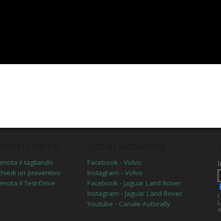
ervizi Online
Social Networks
enota il tagliando
Facebook - Volvo
chiedi un preventivo
Instagram - Volvo
enota il Test-Drive
Facebook - Jaguar Land Rover
Instagram - Jaguar Land Rover
Youtube - Canale Autorally