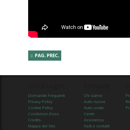
PAG. PREC.
Info & Legals
Company
S
Domande Frequenti
Chi siamo
Pr
Privacy Policy
Auto nuove
Ri
Cookie Policy
Auto usate
Pr
Condizioni d'uso
Centri
Credits
Assistenza
Mappa del Sito
Sedi e contatti