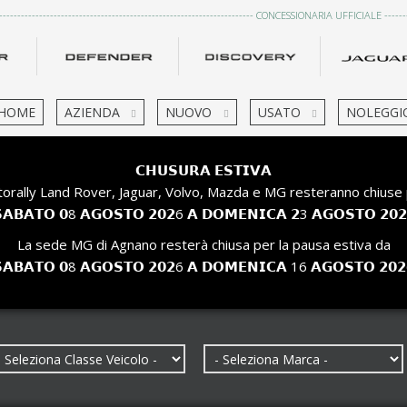
------------------------------------------------------------------------ CONCESSIONARIA UFFICIALE ---------
HOME
AZIENDA
NUOVO
USATO
NOLEGGI
𝗖𝗛𝗨𝗦𝗨𝗥𝗔 𝗘𝗦𝗧𝗜𝗩𝗔
orally Land Rover, Jaguar, Volvo, Mazda e MG resteranno chiuse 
𝗔𝗕𝗔𝗧𝗢 𝟬8 𝗔𝗚𝗢𝗦𝗧𝗢 𝟮𝟬𝟮6 𝗔 𝗗𝗢𝗠𝗘𝗡𝗜𝗖𝗔 𝟮3 𝗔𝗚𝗢𝗦𝗧𝗢 𝟮𝟬
La sede MG di Agnano resterà chiusa per la pausa estiva da
𝗔𝗕𝗔𝗧𝗢 𝟬8 𝗔𝗚𝗢𝗦𝗧𝗢 𝟮𝟬𝟮6 𝗔 𝗗𝗢𝗠𝗘𝗡𝗜𝗖𝗔 16 𝗔𝗚𝗢𝗦𝗧𝗢 𝟮𝟬