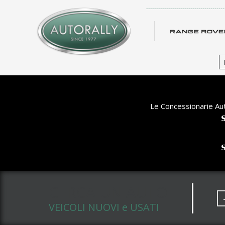
-------------------------------------
Le Concessionarie Aut


CERCA UN AUTO
VEICOLI NUOVI e USATI