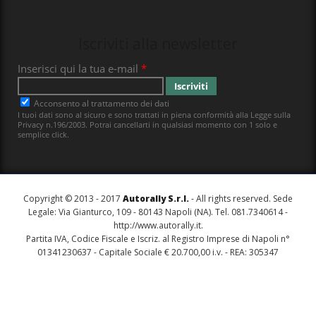
Iscriviti alla newsletter
Copyright © 2013 - 2017
Autorally S.r.l.
- All rights reserved. Sede
Legale: Via Gianturco, 109 - 80143 Napoli (NA). Tel. 081.7340614 -
http://www.autorally.it
.
Partita IVA, Codice Fiscale e Iscriz. al Registro Imprese di Napoli n°
01341230637 - Capitale Sociale € 20.700,00 i.v. - REA: 305347