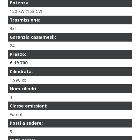
Potenza:
120 kW (163 CV)
Trasmissione:
4x4
Garanzia casa(mesi):
24
Prezzo:
€ 19.700
Cilindrata:
1.998 cc.
Num.cilindri:
4
Classe emissioni:
Euro 6
Posti a sedere:
5