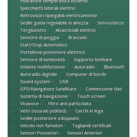
Indicatore temperatura esterna
Specchietti laterali elettrici
Retrovisori ripiegabili elettricamente
Sedile guida regolabile in altezza
Servosterzo
Tergilunotto
Alzacristalli elettrici
Sensore di pioggia
Bracciolo
Start/Stop Automatico
Portellone posteriore elettrico
Sensore di luminosità
Supporto lombare
Volante multifunzione
Autoradio
Bluetooth
Autoradio digitale
Computer di bordo
Sound system
USB
GPS/Navigatore Satellitare
Connessione dati
Sistema di navigazione
Touch screen
Vivavoce
Filtro anti particolato
Vetri oscurati (edited)
Cerchi in lega
Sedile posteriore sdoppiato
Veicolo non fumatori
Tagliandi certificati
Sensori Posteriori
Sensori Anteriori