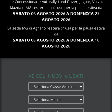
Le Concessionarie Autorally Land Rover, Jaguar, Volvo,
Mazda e MG resteranno chiuse per la pausa estiva da
𝗦𝗔𝗕𝗔𝗧𝗢 𝟬8 𝗔𝗚𝗢𝗦𝗧𝗢 𝟮𝟬𝟮6 𝗔 𝗗𝗢𝗠𝗘𝗡𝗜𝗖𝗔 𝟮3
𝗔𝗚𝗢𝗦𝗧𝗢 𝟮𝟬𝟮6
La sede MG di Agnano resterà chiusa per la pausa estiva
da
𝗦𝗔𝗕𝗔𝗧𝗢 𝟬8 𝗔𝗚𝗢𝗦𝗧𝗢 𝟮𝟬𝟮6 𝗔 𝗗𝗢𝗠𝗘𝗡𝗜𝗖𝗔 16
𝗔𝗚𝗢𝗦𝗧𝗢 𝟮𝟬𝟮6
CERCA UN AUTO
VEICOLI NUOVI e USATI