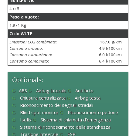
Num.Porte:
4 o 5
Peso a vuoto:
1.971 Kg
Ciclo WLTP
Emissioni CO2 combinate
:
167.0 g/km
Consumo urbano
:
4.9 l/100km
Consumo extraurbano
:
6.0 l/100km
Consumo combinato
:
6.4 l/100km
Optionals:
ABS
Airbag laterale
Antifurto
Chiusura centralizzata
Airbag testa
Riconoscimento dei segnali stradali
Blind spot monitor
Riconoscimento pedone
Isofix
Sistema di chiamata d'emergenza
Sistema di riconoscimento della stanchezza
Trazione integrale
ESP