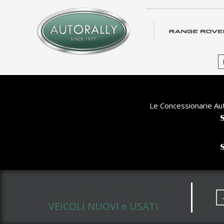
-------------------------------------
Le Concessionarie Aut


CERCA UN AUTO
VEICOLI NUOVI e USATI