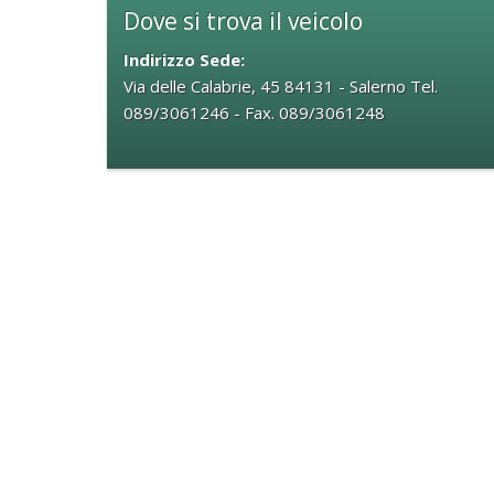
Dove si trova il veicolo
Indirizzo Sede:
Via delle Calabrie, 45 84131 - Salerno Tel.
089/3061246 - Fax. 089/3061248