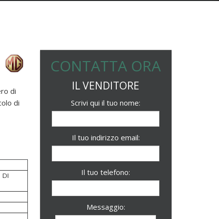
CONTATTA ORA
IL VENDITORE
ro di
colo di
Scrivi qui il tuo nome:
Il tuo indirizzo email:
Il tuo telefono:
 DI
Messaggio: