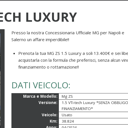
TECH LUXURY
Presso la nostra Concessionaria Ufficiale MG per Napoli e
Salerno un affare imperdibile!!
Prenota la tua MG ZS 1.5 Luxury a soli 13.400€ e sei libe
acquistarla con la formula che preferisci, senza alcun vin
finanziamento o rottamazione!!
DATI VEICOLO:
Marca e Modello:
Mg ZS
Versione:
1.5 VTi-tech Luxury *SENZA OBBLIGO
FINANZIAMENTO*
Veicolo:
Usato
Km:
38.824
Anno:
04/2024