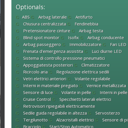
Optionals:
ABS
Airbag laterale
Antifurto
Chiusura centralizzata
Fendinebbia
Pretensionatore cinture
Airbag testa
Blind spot monitor
Isofix
Airbag conducente
Airbag passeggero
Immobilizzatore
Fari LED
Frenata d'emergenza assistita
Luci diurne LED
Sistema di controllo pressione pneumatici
Appoggiatesta posteriori
Climatizzatore
Ricircolo aria
Regolazione elettrica sedili
Vetri elettrici anteriori
Volante regolabile
Interni in materiale pregiato
Vernice metallizzata
Sensore di luce
Volante in pelle
Interni in pelle
Cruise Control
Specchietti laterali elettrici
Retrovisori ripiegabili elettricamente
Sedile guida regolabile in altezza
Servosterzo
Tergilunotto
Alzacristalli elettrici
Sensore di pi
Bracciolo
Start/Stop Automatico