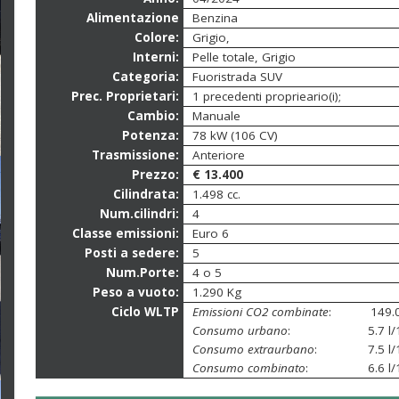
Alimentazione
Benzina
Colore:
Grigio,
Interni:
Pelle totale, Grigio
Categoria:
Fuoristrada SUV
Prec. Proprietari:
1 precedenti proprieario(i);
Cambio:
Manuale
Potenza:
78 kW (106 CV)
Trasmissione:
Anteriore
Prezzo:
€ 13.400
Cilindrata:
1.498 cc.
Num.cilindri:
4
Classe emissioni:
Euro 6
Posti a sedere:
5
Num.Porte:
4 o 5
Peso a vuoto:
1.290 Kg
Ciclo WLTP
Emissioni CO2 combinate
:
149.
Consumo urbano
:
5.7 l
Consumo extraurbano
:
7.5 l
Consumo combinato
:
6.6 l