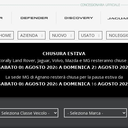
------------------------------------------------------------------------ CONCESSIONARIA UFFICIALE ---------
HOME
AZIENDA
NUOVO
USATO
NOLEGGI
𝗖𝗛𝗨𝗦𝗨𝗥𝗔 𝗘𝗦𝗧𝗜𝗩𝗔
orally Land Rover, Jaguar, Volvo, Mazda e MG resteranno chiuse 
𝗔𝗕𝗔𝗧𝗢 𝟬8 𝗔𝗚𝗢𝗦𝗧𝗢 𝟮𝟬𝟮6 𝗔 𝗗𝗢𝗠𝗘𝗡𝗜𝗖𝗔 𝟮3 𝗔𝗚𝗢𝗦𝗧𝗢 𝟮𝟬
La sede MG di Agnano resterà chiusa per la pausa estiva da
𝗔𝗕𝗔𝗧𝗢 𝟬8 𝗔𝗚𝗢𝗦𝗧𝗢 𝟮𝟬𝟮6 𝗔 𝗗𝗢𝗠𝗘𝗡𝗜𝗖𝗔 16 𝗔𝗚𝗢𝗦𝗧𝗢 𝟮𝟬