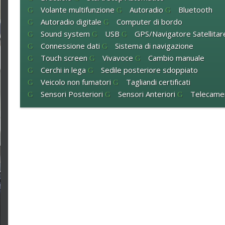
Volante multifunzione
Autoradio
Bluetooth
Autoradio digitale
Computer di bordo
Sound system
USB
GPS/Navigatore Satellitar
Connessione dati
Sistema di navigazione
Touch screen
Vivavoce
Cambio manuale
Cerchi in lega
Sedile posteriore sdoppiato
Veicolo non fumatori
Tagliandi certificati
Sensori Posteriori
Sensori Anteriori
Telecame