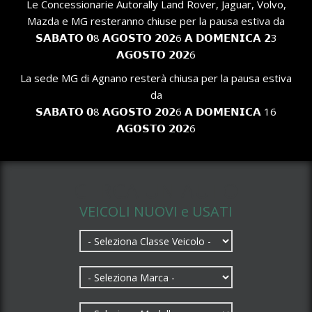
Le Concessionarie Autorally Land Rover, Jaguar, Volvo,
Mazda e MG resteranno chiuse per la pausa estiva da
𝗦𝗔𝗕𝗔𝗧𝗢 𝟬8 𝗔𝗚𝗢𝗦𝗧𝗢 𝟮𝟬𝟮6 𝗔 𝗗𝗢𝗠𝗘𝗡𝗜𝗖𝗔 𝟮3
𝗔𝗚𝗢𝗦𝗧𝗢 𝟮𝟬𝟮6
La sede MG di Agnano resterà chiusa per la pausa estiva
da
𝗦𝗔𝗕𝗔𝗧𝗢 𝟬8 𝗔𝗚𝗢𝗦𝗧𝗢 𝟮𝟬𝟮6 𝗔 𝗗𝗢𝗠𝗘𝗡𝗜𝗖𝗔 16
𝗔𝗚𝗢𝗦𝗧𝗢 𝟮𝟬𝟮6
CERCA UN AUTO
VEICOLI NUOVI e USATI