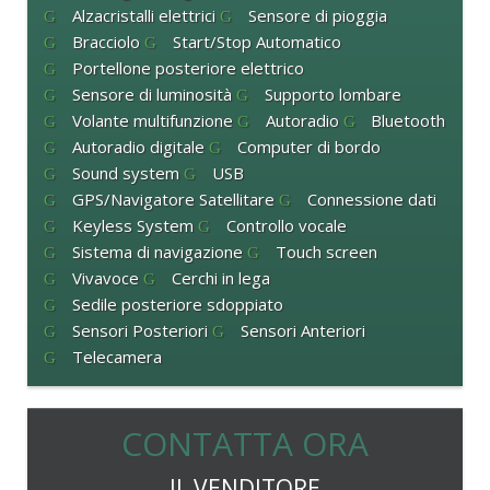
Alzacristalli elettrici
Sensore di pioggia
Bracciolo
Start/Stop Automatico
Portellone posteriore elettrico
Sensore di luminosità
Supporto lombare
Volante multifunzione
Autoradio
Bluetooth
Autoradio digitale
Computer di bordo
Sound system
USB
GPS/Navigatore Satellitare
Connessione dati
Keyless System
Controllo vocale
Sistema di navigazione
Touch screen
Vivavoce
Cerchi in lega
Sedile posteriore sdoppiato
Sensori Posteriori
Sensori Anteriori
Telecamera
CONTATTA ORA
IL VENDITORE