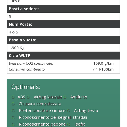
Euro 6
Posti a sedere:
5
Num.Porte:
4 o 5
Peso a vuoto:
1.900 Kg
Ciclo WLTP
Emissioni CO2 combinate
:
169.0 g/km
Consumo combinato
:
7.4 l/100km
Optionals:
ABS
Airbag laterale
Antifurto
Chiusura centralizzata
Pretensionatore cinture
Airbag testa
Riconoscimento dei segnali stradali
Riconoscimento pedone
Isofix