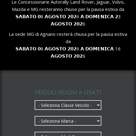
Le Concessionarie Autorally Land Rover, Jaguar, Volvo,
Mazda e MG resteranno chiuse per la pausa estiva da
𝗦𝗔𝗕𝗔𝗧𝗢 𝟬8 𝗔𝗚𝗢𝗦𝗧𝗢 𝟮𝟬𝟮6 𝗔 𝗗𝗢𝗠𝗘𝗡𝗜𝗖𝗔 𝟮3
𝗔𝗚𝗢𝗦𝗧𝗢 𝟮𝟬𝟮6
La sede MG di Agnano resterà chiusa per la pausa estiva
da
𝗦𝗔𝗕𝗔𝗧𝗢 𝟬8 𝗔𝗚𝗢𝗦𝗧𝗢 𝟮𝟬𝟮6 𝗔 𝗗𝗢𝗠𝗘𝗡𝗜𝗖𝗔 16
𝗔𝗚𝗢𝗦𝗧𝗢 𝟮𝟬𝟮6
CERCA UN AUTO
VEICOLI NUOVI e USATI