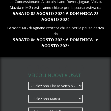
Le Concessionarie Autorally Land Rover, Jaguar, Volvo,
Mazda e MG resteranno chiuse per la pausa estiva da
𝗦𝗔𝗕𝗔𝗧𝗢 𝟬8 𝗔𝗚𝗢𝗦𝗧𝗢 𝟮𝟬𝟮6 𝗔 𝗗𝗢𝗠𝗘𝗡𝗜𝗖𝗔 𝟮3
𝗔𝗚𝗢𝗦𝗧𝗢 𝟮𝟬𝟮6
La sede MG di Agnano resterà chiusa per la pausa estiva
da
𝗦𝗔𝗕𝗔𝗧𝗢 𝟬8 𝗔𝗚𝗢𝗦𝗧𝗢 𝟮𝟬𝟮6 𝗔 𝗗𝗢𝗠𝗘𝗡𝗜𝗖𝗔 16
𝗔𝗚𝗢𝗦𝗧𝗢 𝟮𝟬𝟮6
CERCA UN AUTO
VEICOLI NUOVI e USATI