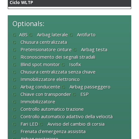
Ciclo WLTP
Optionals:
ABS
Airbag laterale
Antifurto
Chiusura centralizzata
Pretensionatore cinture
Airbag testa
Riconoscimento dei segnali stradali
Blind spot monitor
Isofix
Chiusura centralizzata senza chiave
Immobilizzatore elettronico
Airbag conducente
Airbag passeggero
Chiave con transponder
ESP
Immobilizzatore
Controllo automatico trazione
Controllo automatico adattivo della velocità
Fari LED
Avviso del cambio di corsia
Frenata d'emergenza assistita
Airbag posteriore