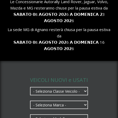
Le Concessionarie Autorally Land Rover, Jaguar, Volvo,
Mazda e MG resteranno chiuse per la pausa estiva da
𝗦𝗔𝗕𝗔𝗧𝗢 𝟬8 𝗔𝗚𝗢𝗦𝗧𝗢 𝟮𝟬𝟮6 𝗔 𝗗𝗢𝗠𝗘𝗡𝗜𝗖𝗔 𝟮3
𝗔𝗚𝗢𝗦𝗧𝗢 𝟮𝟬𝟮6
La sede MG di Agnano resterà chiusa per la pausa estiva
da
𝗦𝗔𝗕𝗔𝗧𝗢 𝟬8 𝗔𝗚𝗢𝗦𝗧𝗢 𝟮𝟬𝟮6 𝗔 𝗗𝗢𝗠𝗘𝗡𝗜𝗖𝗔 16
𝗔𝗚𝗢𝗦𝗧𝗢 𝟮𝟬𝟮6
CERCA UN AUTO
VEICOLI NUOVI e USATI