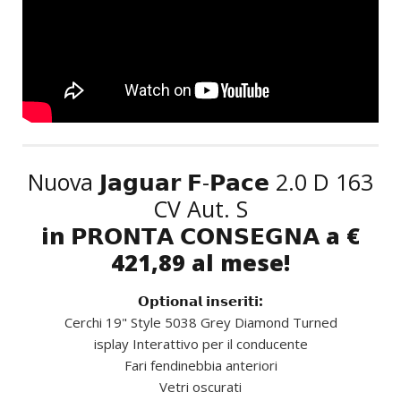
Nuova 𝗝𝗮𝗴𝘂𝗮𝗿 𝗙-𝗣𝗮𝗰𝗲 2.0 D 163
CV Aut. S
in 𝗣𝗥𝗢𝗡𝗧𝗔 𝗖𝗢𝗡𝗦𝗘𝗚𝗡𝗔 a €
421,89 al mese!
𝗢𝗽𝘁𝗶𝗼𝗻𝗮𝗹 𝗶𝗻𝘀𝗲𝗿𝗶𝘁𝗶:
Cerchi 19" Style 5038 Grey Diamond Turned
isplay Interattivo per il conducente
Fari fendinebbia anteriori
Vetri oscurati