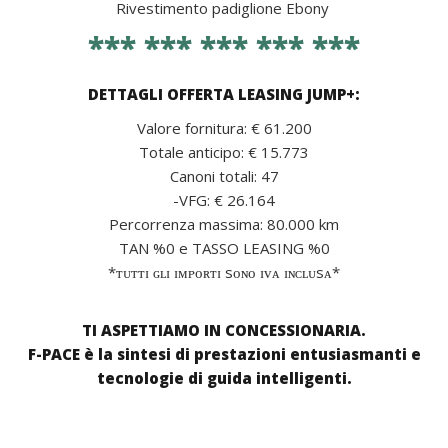
Rivestimento padiglione Ebony
*** *** *** *** ***
DETTAGLI OFFERTA LEASING JUMP+:
Valore fornitura: € 61.200
Totale anticipo: € 15.773
Canoni totali: 47
-VFG: € 26.164
Percorrenza massima: 80.000 km
TAN %0 e TASSO LEASING %0
*ᴛᴜᴛᴛɪ ɢʟɪ ɪᴍᴘᴏʀᴛɪ sᴏɴᴏ ɪᴠᴀ ɪɴᴄʟᴜsᴀ*
TI ASPETTIAMO IN CONCESSIONARIA.
F-PACE è la sintesi di prestazioni entusiasmanti e
tecnologie di guida intelligenti.