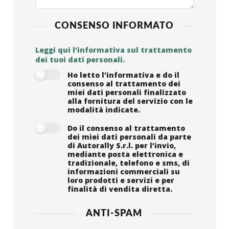
CONSENSO INFORMATO
Leggi qui l'informativa sul trattamento
dei tuoi dati personali.
Ho letto l'informativa e do il
consenso al trattamento dei
miei dati personali finalizzato
alla fornitura del servizio con le
modalità indicate.
Do il consenso al trattamento
dei miei dati personali da parte
di Autorally S.r.l. per l’invio,
mediante posta elettronica e
tradizionale, telefono e sms, di
informazioni commerciali su
loro prodotti e servizi e per
finalità di vendita diretta.
ANTI-SPAM