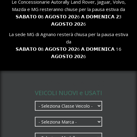
Le Concessionarie Autorally Land Rover, Jaguar, Volvo,
Mazda e MG resteranno chiuse per la pausa estiva da
𝗦𝗔𝗕𝗔𝗧𝗢 𝟬8 𝗔𝗚𝗢𝗦𝗧𝗢 𝟮𝟬𝟮6 𝗔 𝗗𝗢𝗠𝗘𝗡𝗜𝗖𝗔 𝟮3
𝗔𝗚𝗢𝗦𝗧𝗢 𝟮𝟬𝟮6
La sede MG di Agnano resterà chiusa per la pausa estiva
da
𝗦𝗔𝗕𝗔𝗧𝗢 𝟬8 𝗔𝗚𝗢𝗦𝗧𝗢 𝟮𝟬𝟮6 𝗔 𝗗𝗢𝗠𝗘𝗡𝗜𝗖𝗔 16
𝗔𝗚𝗢𝗦𝗧𝗢 𝟮𝟬𝟮6
CERCA UN AUTO
VEICOLI NUOVI e USATI