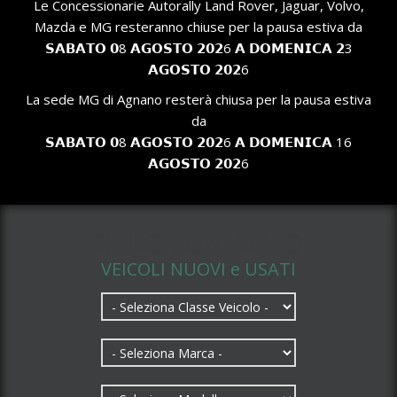
Le Concessionarie Autorally Land Rover, Jaguar, Volvo,
Mazda e MG resteranno chiuse per la pausa estiva da
𝗦𝗔𝗕𝗔𝗧𝗢 𝟬8 𝗔𝗚𝗢𝗦𝗧𝗢 𝟮𝟬𝟮6 𝗔 𝗗𝗢𝗠𝗘𝗡𝗜𝗖𝗔 𝟮3
𝗔𝗚𝗢𝗦𝗧𝗢 𝟮𝟬𝟮6
La sede MG di Agnano resterà chiusa per la pausa estiva
da
𝗦𝗔𝗕𝗔𝗧𝗢 𝟬8 𝗔𝗚𝗢𝗦𝗧𝗢 𝟮𝟬𝟮6 𝗔 𝗗𝗢𝗠𝗘𝗡𝗜𝗖𝗔 16
𝗔𝗚𝗢𝗦𝗧𝗢 𝟮𝟬𝟮6
CERCA UN AUTO
VEICOLI NUOVI e USATI