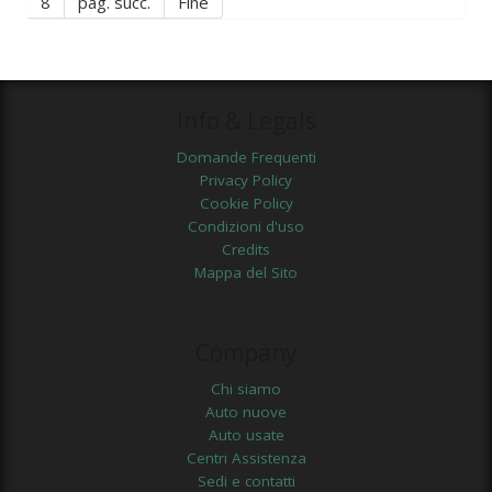
8
pag. succ.
Fine
Info & Legals
Domande Frequenti
Privacy Policy
Cookie Policy
Condizioni d'uso
Credits
Mappa del Sito
Company
Chi siamo
Auto nuove
Auto usate
Centri Assistenza
Sedi e contatti