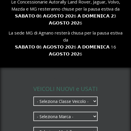
Le Concessionarie Autorally Land Rover, Jaguar, Volvo,
Mazda e MG resteranno chiuse per la pausa estiva da
𝗦𝗔𝗕𝗔𝗧𝗢 𝟬8 𝗔𝗚𝗢𝗦𝗧𝗢 𝟮𝟬𝟮6 𝗔 𝗗𝗢𝗠𝗘𝗡𝗜𝗖𝗔 𝟮3
𝗔𝗚𝗢𝗦𝗧𝗢 𝟮𝟬𝟮6
La sede MG di Agnano resterà chiusa per la pausa estiva
da
𝗦𝗔𝗕𝗔𝗧𝗢 𝟬8 𝗔𝗚𝗢𝗦𝗧𝗢 𝟮𝟬𝟮6 𝗔 𝗗𝗢𝗠𝗘𝗡𝗜𝗖𝗔 16
𝗔𝗚𝗢𝗦𝗧𝗢 𝟮𝟬𝟮6
CERCA UN AUTO
VEICOLI NUOVI e USATI