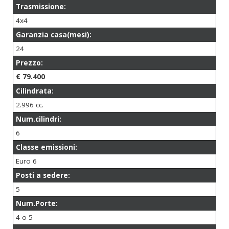
Trasmissione:
4x4
Garanzia casa(mesi):
24
Prezzo:
€ 79.400
Cilindrata:
2.996 cc.
Num.cilindri:
6
Classe emissioni:
Euro 6
Posti a sedere:
5
Num.Porte:
4 o 5