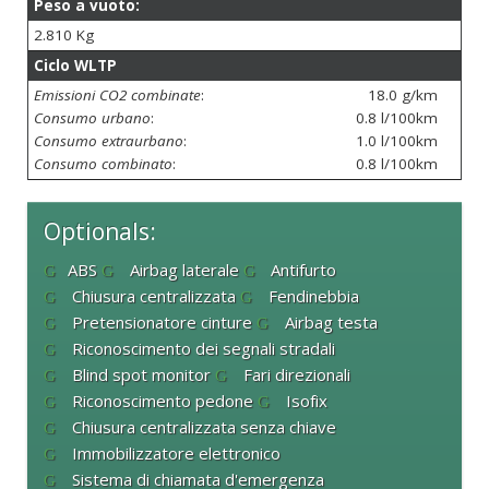
Peso a vuoto:
2.810 Kg
Ciclo WLTP
Emissioni CO2 combinate
:
18.0 g/km
Consumo urbano
:
0.8 l/100km
Consumo extraurbano
:
1.0 l/100km
Consumo combinato
:
0.8 l/100km
Optionals:
ABS
Airbag laterale
Antifurto
Chiusura centralizzata
Fendinebbia
Pretensionatore cinture
Airbag testa
Riconoscimento dei segnali stradali
Blind spot monitor
Fari direzionali
Riconoscimento pedone
Isofix
Chiusura centralizzata senza chiave
Immobilizzatore elettronico
Sistema di chiamata d'emergenza