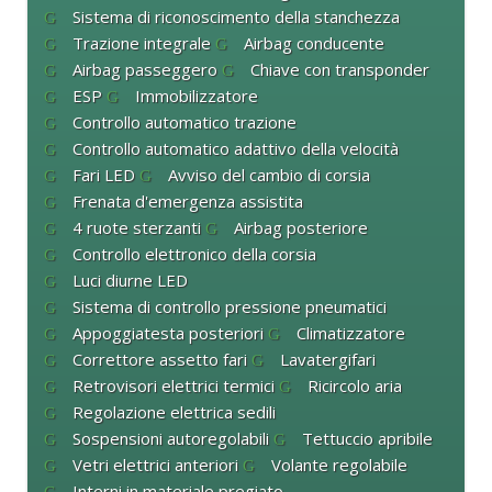
Sistema di riconoscimento della stanchezza
Trazione integrale
Airbag conducente
Airbag passeggero
Chiave con transponder
ESP
Immobilizzatore
Controllo automatico trazione
Controllo automatico adattivo della velocità
Fari LED
Avviso del cambio di corsia
Frenata d'emergenza assistita
4 ruote sterzanti
Airbag posteriore
Controllo elettronico della corsia
Luci diurne LED
Sistema di controllo pressione pneumatici
Appoggiatesta posteriori
Climatizzatore
Correttore assetto fari
Lavatergifari
Retrovisori elettrici termici
Ricircolo aria
Regolazione elettrica sedili
Sospensioni autoregolabili
Tettuccio apribile
Vetri elettrici anteriori
Volante regolabile
Interni in materiale pregiato