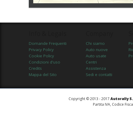
Info & Legals
Company
S
Domande Frequenti
Chi siamo
Pr
Privacy Policy
Auto nuove
Ri
Cookie Policy
Auto usate
Pr
Condizioni d'uso
Centri
Credits
Assistenza
Mappa del Sito
Sedi e contatti
Copyright © 2013 - 2017
Autorally S.r
Partita IVA, Codice Fisc