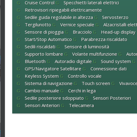
Cruise Control
Specchietti laterali elettrici
Retrovisori ripiegabili elettricamente
Sedile guida regolabile in altezza
Servosterzo
Tergilunotto
Vernice speciale
Alzacristalli elett
Sensore di pioggia
Bracciolo
Head-up display
Start/Stop Automatico
Parabrezza riscaldato
Sedili riscaldati
Sensore di luminosità
Supporto lombare
Volante multifunzione
Autor
Bluetooth
Autoradio digitale
Sound system
GPS/Navigatore Satellitare
Connessione dati
Keyless System
Controllo vocale
Sistema di navigazione
Touch screen
Vivavoc
Cambio manuale
Cerchi in lega
Sedile posteriore sdoppiato
Sensori Posteriori
Sensori Anteriori
Telecamera