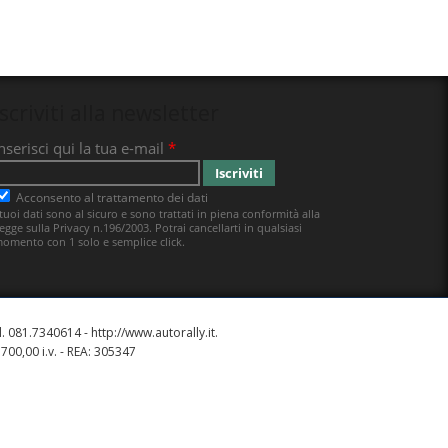
Iscriviti alla newsletter
el. 081.7340614 -
http://www.autorally.it
.
700,00 i.v. - REA: 305347