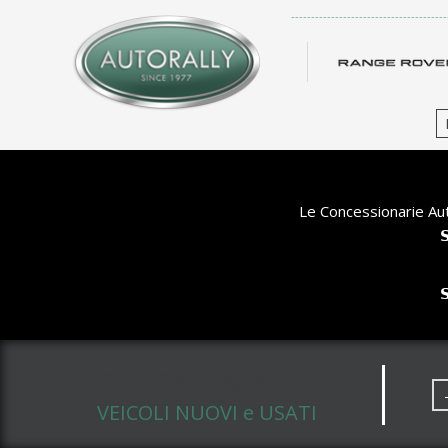
-------------------------------------
Le Concessionarie Aut


CERCA UN AUTO
VEICOLI NUOVI e USATI