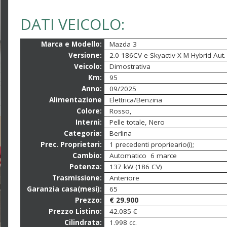
DATI VEICOLO:
Marca e Modello:
Mazda 3
Versione:
2.0 186CV e-Skyactiv-X M Hybrid Aut
Veicolo:
Dimostrativa
Km:
95
Anno:
09/2025
Alimentazione
Elettrica/Benzina
Colore:
Rosso,
Interni:
Pelle totale, Nero
Categoria:
Berlina
Prec. Proprietari:
1 precedenti proprieario(i);
Cambio:
Automatico 6 marce
Potenza:
137 kW (186 CV)
Trasmissione:
Anteriore
Garanzia casa(mesi):
65
Prezzo:
€ 29.900
Prezzo Listino:
42.085 €
Cilindrata:
1.998 cc.