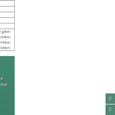
0 g/km
/100km
/100km
/100km
ta
nitor