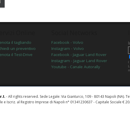
ervizi Online
Social Networks
enota il tagliando
Facebook - Volvo
chiedi un preventivo
Instagram - Volvo
enota il Test-Drive
Facebook - Jaguar Land Rover
Instagram - Jaguar Land Rover
Youtube - Canale Autorally
.l.
- All rights reserved. Sede Legale: Via Gianturco, 109 - 80143 Napoli (NA). T
ale e Iscriz. al Registro Imprese di Napoli n° 01341230637 - Capitale Sociale € 20.