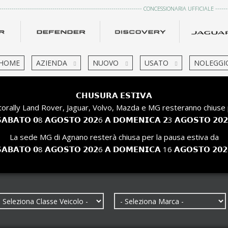
------------------------------------------------------------------------ CONCESSIONARIA UFFICIALE ---------
HOME
AZIENDA
NUOVO
USATO
NOLEGGI
𝗖𝗛𝗨𝗦𝗨𝗥𝗔 𝗘𝗦𝗧𝗜𝗩𝗔
orally Land Rover, Jaguar, Volvo, Mazda e MG resteranno chiuse 
𝗔𝗕𝗔𝗧𝗢 𝟬8 𝗔𝗚𝗢𝗦𝗧𝗢 𝟮𝟬𝟮6 𝗔 𝗗𝗢𝗠𝗘𝗡𝗜𝗖𝗔 𝟮3 𝗔𝗚𝗢𝗦𝗧𝗢 𝟮𝟬
La sede MG di Agnano resterà chiusa per la pausa estiva da
𝗔𝗕𝗔𝗧𝗢 𝟬8 𝗔𝗚𝗢𝗦𝗧𝗢 𝟮𝟬𝟮6 𝗔 𝗗𝗢𝗠𝗘𝗡𝗜𝗖𝗔 16 𝗔𝗚𝗢𝗦𝗧𝗢 𝟮𝟬