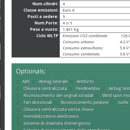
Num.cilindri:
4
Classe emissioni:
Euro 6
Posti a sedere:
5
Num.Porte:
4 o 5
Peso a vuoto:
1.461 Kg
Ciclo WLTP
Emissioni CO2 combinate
:
126.
Consumo urbano
:
4.2 l
Consumo extraurbano
:
5.6 l
Consumo combinato
:
5.6 l
Optionals:
ABS
Airbag laterale
Antifurto
Chiusura centralizzata
Fendinebbia
Airbag tes
Riconoscimento dei segnali stradali
Blind spot mo
Fari direzionali
Riconoscimento pedone
Isofix
Chiusura centralizzata senza chiave
Immobilizzatore elettronico
Sistema di chiamata d'emergenza