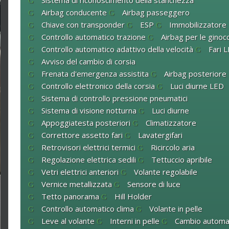
Sistema di riconoscimento della stanchezza
Airbag conducente
Airbag passeggero
Chiave con transponder
ESP
Immobilizzatore
Controllo automatico trazione
Airbag per le ginocc
Controllo automatico adattivo della velocità
Fari 
Avviso del cambio di corsia
Frenata d'emergenza assistita
Airbag posteriore
Controllo elettronico della corsia
Luci diurne LED
Sistema di controllo pressione pneumatici
Sistema di visione notturna
Luci diurne
Appoggiatesta posteriori
Climatizzatore
Correttore assetto fari
Lavatergifari
Retrovisori elettrici termici
Ricircolo aria
Regolazione elettrica sedili
Tettuccio apribile
Vetri elettrici anteriori
Volante regolabile
Vernice metallizzata
Sensore di luce
Tetto panorama
Hill Holder
Controllo automatico clima
Volante in pelle
Leve al volante
Interni in pelle
Cambio automa