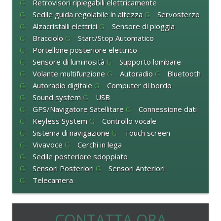
Retrovisori ripiegabili elettricamente
Sedile guida regolabile in altezza
Servosterzo
Alzacristalli elettrici
Sensore di pioggia
Bracciolo
Start/Stop Automatico
Portellone posteriore elettrico
Sensore di luminosità
Supporto lombare
Volante multifunzione
Autoradio
Bluetooth
Autoradio digitale
Computer di bordo
Sound system
USB
GPS/Navigatore Satellitare
Connessione dati
Keyless System
Controllo vocale
Sistema di navigazione
Touch screen
Vivavoce
Cerchi in lega
Sedile posteriore sdoppiato
Sensori Posteriori
Sensori Anteriori
Telecamera
CONTATTA ORA