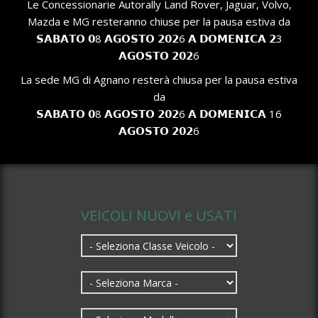
Le Concessionarie Autorally Land Rover, Jaguar, Volvo,
Mazda e MG resteranno chiuse per la pausa estiva da
𝗦𝗔𝗕𝗔𝗧𝗢 𝟬8 𝗔𝗚𝗢𝗦𝗧𝗢 𝟮𝟬𝟮6 𝗔 𝗗𝗢𝗠𝗘𝗡𝗜𝗖𝗔 𝟮3
𝗔𝗚𝗢𝗦𝗧𝗢 𝟮𝟬𝟮6
La sede MG di Agnano resterà chiusa per la pausa estiva
da
𝗦𝗔𝗕𝗔𝗧𝗢 𝟬8 𝗔𝗚𝗢𝗦𝗧𝗢 𝟮𝟬𝟮6 𝗔 𝗗𝗢𝗠𝗘𝗡𝗜𝗖𝗔 16
𝗔𝗚𝗢𝗦𝗧𝗢 𝟮𝟬𝟮6
CERCA UN AUTO
VEICOLI NUOVI e USATI