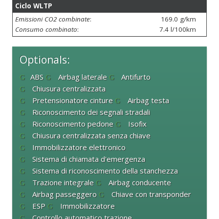
Ciclo WLTP
Emissioni CO2 combinate
:
169.0 g/km
Consumo combinato
:
7.4 l/100km
Optionals:
ABS
Airbag laterale
Antifurto
Chiusura centralizzata
Pretensionatore cinture
Airbag testa
Riconoscimento dei segnali stradali
Riconoscimento pedone
Isofix
Chiusura centralizzata senza chiave
Immobilizzatore elettronico
Sistema di chiamata d'emergenza
Sistema di riconoscimento della stanchezza
Trazione integrale
Airbag conducente
Airbag passeggero
Chiave con transponder
ESP
Immobilizzatore
Controllo automatico trazione