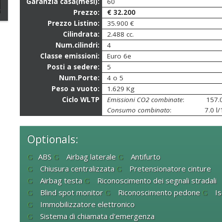
Garanzia casa(mesi):
60
Prezzo:
€ 32.200
Prezzo Listino:
35.900 €
Cilindrata:
2.488 cc.
Num.cilindri:
4
Classe emissioni:
Euro 6e
Posti a sedere:
5
Num.Porte:
4 o 5
Peso a vuoto:
1.629 Kg
Ciclo WLTP
Emissioni CO2 combinate
:
157.
Consumo combinato
:
7.0 l
Optionals:
ABS
Airbag laterale
Antifurto
Chiusura centralizzata
Pretensionatore cinture
Airbag testa
Riconoscimento dei segnali stradali
Blind spot monitor
Riconoscimento pedone
Is
Immobilizzatore elettronico
Sistema di chiamata d'emergenza