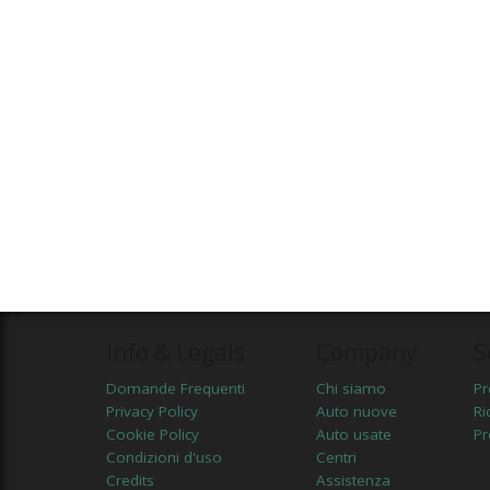
Info & Legals
Company
S
Domande Frequenti
Chi siamo
Pr
Privacy Policy
Auto nuove
Ri
Cookie Policy
Auto usate
Pr
Condizioni d'uso
Centri
Credits
Assistenza