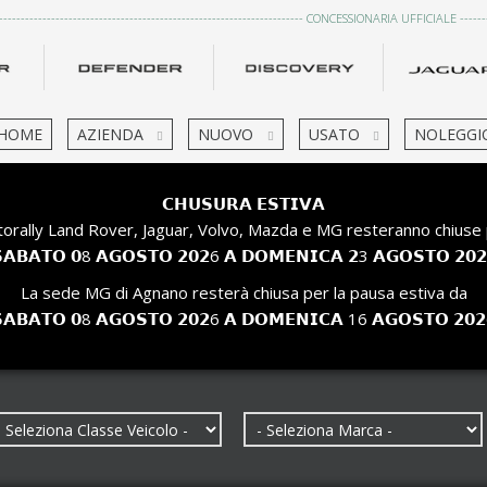
------------------------------------------------------------------------ CONCESSIONARIA UFFICIALE ---------
HOME
AZIENDA
NUOVO
USATO
NOLEGGI
𝗖𝗛𝗨𝗦𝗨𝗥𝗔 𝗘𝗦𝗧𝗜𝗩𝗔
orally Land Rover, Jaguar, Volvo, Mazda e MG resteranno chiuse 
𝗔𝗕𝗔𝗧𝗢 𝟬8 𝗔𝗚𝗢𝗦𝗧𝗢 𝟮𝟬𝟮6 𝗔 𝗗𝗢𝗠𝗘𝗡𝗜𝗖𝗔 𝟮3 𝗔𝗚𝗢𝗦𝗧𝗢 𝟮𝟬
La sede MG di Agnano resterà chiusa per la pausa estiva da
𝗔𝗕𝗔𝗧𝗢 𝟬8 𝗔𝗚𝗢𝗦𝗧𝗢 𝟮𝟬𝟮6 𝗔 𝗗𝗢𝗠𝗘𝗡𝗜𝗖𝗔 16 𝗔𝗚𝗢𝗦𝗧𝗢 𝟮𝟬