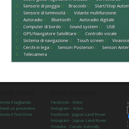
Sensore di pioggia
Bracciolo
Start/Stop Autom
Sensore di luminosità
Volante multifunzione
Autoradio
Bluetooth
Autoradio digitale
Computer di bordo
Sound system
USB
GPS/Navigatore Satellitare
Controllo vocale
Sistema di navigazione
Touch screen
Vivavoc
Cerchi in lega
Sensori Posteriori
Sensori Anteri
Telecamera
ervizi Online
Social Networks
enota il tagliando
Facebook - Volvo
chiedi un preventivo
Instagram - Volvo
enota il Test-Drive
Facebook - Jaguar Land Rover
Instagram - Jaguar Land Rover
Youtube - Canale Autorally