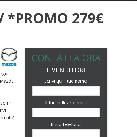
CV *PROMO 279€
CONTATTA ORA
IL VENDITORE
nsegna
o Mazda
Scrivi qui il tuo nome:
Il tuo indirizzo email:
use IPT,
ivi.
permuta)
Il tuo telefono: