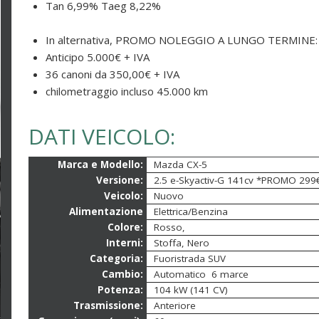
Tan 6,99% Taeg 8,22%
In alternativa, PROMO NOLEGGIO A LUNGO TERMINE:
Anticipo 5.000€ + IVA
36 canoni da 350,00€ + IVA
chilometraggio incluso 45.000 km
DATI VEICOLO:
Marca e Modello:
Mazda CX-5
Versione:
2.5 e-Skyactiv-G 141cv *PROMO 299
Veicolo:
Nuovo
Alimentazione
Elettrica/Benzina
Colore:
Rosso,
Interni:
Stoffa, Nero
Categoria:
Fuoristrada SUV
Cambio:
Automatico 6 marce
Potenza:
104 kW (141 CV)
Trasmissione:
Anteriore