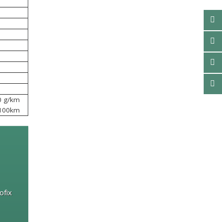
0 g/km
/100km
ofix