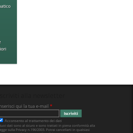
atico
e
ori
Iscriviti alla newsletter