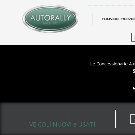
-------------------------------------
Le Concessionarie Aut


CERCA UN AUTO
VEICOLI NUOVI e USATI