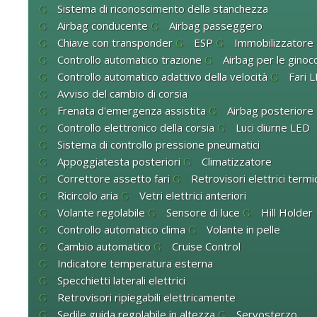
Sistema di riconoscimento della stanchezza
Airbag conducente
Airbag passeggero
Chiave con transponder
ESP
Immobilizzatore
Controllo automatico trazione
Airbag per le ginocc
Controllo automatico adattivo della velocità
Fari 
Avviso del cambio di corsia
Frenata d'emergenza assistita
Airbag posteriore
Controllo elettronico della corsia
Luci diurne LED
Sistema di controllo pressione pneumatici
Appoggiatesta posteriori
Climatizzatore
Correttore assetto fari
Retrovisori elettrici termic
Ricircolo aria
Vetri elettrici anteriori
Volante regolabile
Sensore di luce
Hill Holder
Controllo automatico clima
Volante in pelle
Cambio automatico
Cruise Control
Indicatore temperatura esterna
Specchietti laterali elettrici
Retrovisori ripiegabili elettricamente
Sedile guida regolabile in altezza
Servosterzo