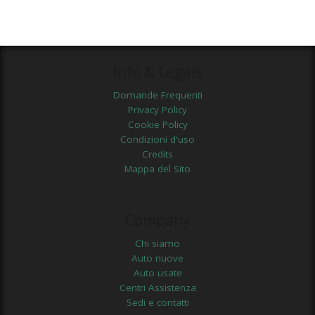
Info & Legals
Domande Frequenti
Privacy Policy
Cookie Policy
Condizioni d'uso
Credits
Mappa del Sito
Company
Chi siamo
Auto nuove
Auto usate
Centri Assistenza
Sedi e contatti