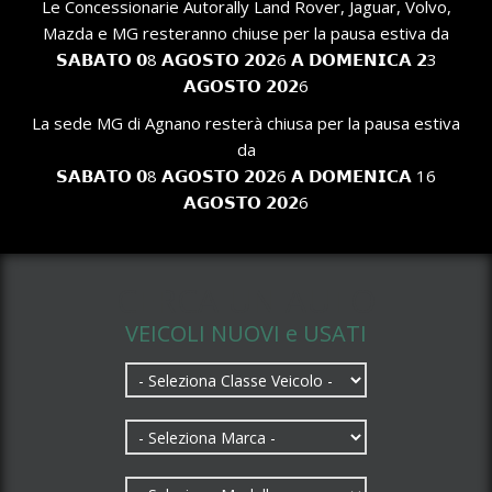
Le Concessionarie Autorally Land Rover, Jaguar, Volvo,
Mazda e MG resteranno chiuse per la pausa estiva da
𝗦𝗔𝗕𝗔𝗧𝗢 𝟬8 𝗔𝗚𝗢𝗦𝗧𝗢 𝟮𝟬𝟮6 𝗔 𝗗𝗢𝗠𝗘𝗡𝗜𝗖𝗔 𝟮3
𝗔𝗚𝗢𝗦𝗧𝗢 𝟮𝟬𝟮6
La sede MG di Agnano resterà chiusa per la pausa estiva
da
𝗦𝗔𝗕𝗔𝗧𝗢 𝟬8 𝗔𝗚𝗢𝗦𝗧𝗢 𝟮𝟬𝟮6 𝗔 𝗗𝗢𝗠𝗘𝗡𝗜𝗖𝗔 16
𝗔𝗚𝗢𝗦𝗧𝗢 𝟮𝟬𝟮6
CERCA UN AUTO
VEICOLI NUOVI e USATI