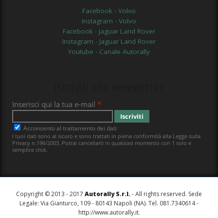
Facebook - Volvo
Instagram - Volvo
Facebook - Jaguar Land Rover
Instagram - Jaguar Land Rover
Youtube - Canale Autorally
Iscriviti alla newsletter
Copyright © 2013 - 2017
Autorally S.r.l.
- All rights reserved. Sede
Legale: Via Gianturco, 109 - 80143 Napoli (NA). Tel. 081.7340614 -
http://www.autorally.it
.