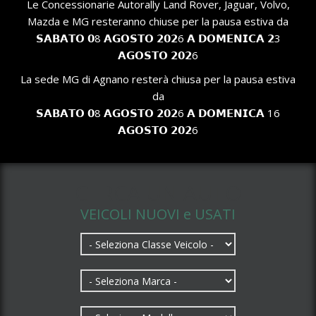
Le Concessionarie Autorally Land Rover, Jaguar, Volvo,
Mazda e MG resteranno chiuse per la pausa estiva da
𝗦𝗔𝗕𝗔𝗧𝗢 𝟬8 𝗔𝗚𝗢𝗦𝗧𝗢 𝟮𝟬𝟮6 𝗔 𝗗𝗢𝗠𝗘𝗡𝗜𝗖𝗔 𝟮3
𝗔𝗚𝗢𝗦𝗧𝗢 𝟮𝟬𝟮6
La sede MG di Agnano resterà chiusa per la pausa estiva
da
𝗦𝗔𝗕𝗔𝗧𝗢 𝟬8 𝗔𝗚𝗢𝗦𝗧𝗢 𝟮𝟬𝟮6 𝗔 𝗗𝗢𝗠𝗘𝗡𝗜𝗖𝗔 16
𝗔𝗚𝗢𝗦𝗧𝗢 𝟮𝟬𝟮6
CERCA UN AUTO
VEICOLI NUOVI e USATI