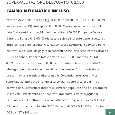
SUPERVALUTAZIONE DELL’USATO: € 2.500
CAMBIO AUTOMATICO INCLUSO.
*Prezzo di vendita riferito a Jaguar XE Pure 2.0 180CV DS a € 39.355,00 (IVA
inclusa, esclusa IPT). Anticipo: € 19.678,00, 25 mesi, nessuna rata mensile;
rata finale residua dopo 24 mesi con limite di 50.000 Km. pari al Valore
Garantito Futuro € 19.678,00 (da pagare solo se il cliente tiene la vettura).
Importo totale del Credito: € 19.678,00. Spese istruttoria: € 350,00 e bollo
contrattuale € 16,00 da pagare in contanti; spese invio rendiconto cartaceo
€ 3,00 per anno. Importo totale dovuto: € 20.053,00. Tan fisso 0%, TAEG
0,92%. Salvo approvazione della Banca. Iniziativa valida fino al 28/02/2019.
Messaggio pubblicitario con finalità promozionale. Documentazione
precontrattuale e assicurativa presso le Concessionarie Jaguar. **La
supervalutazione deve intendersi calcolata rispetto al valore di ritiro
previsto da Quattroruote (febbraio 2019) con l'applicazione dei parametri
ivi indicati. Offerta valida per contratti d'acquisto, relativi a Jaguar XE
presenti in stock, sottoscritti entro il 28/02/2019. Jaguar XE Pure 2.0 180CV
DS: consumi ciclo combinato NEDC derivato da 5,2 a 5,3 l/100 km. Emissioni
CO2 da 137 a 141 g/km