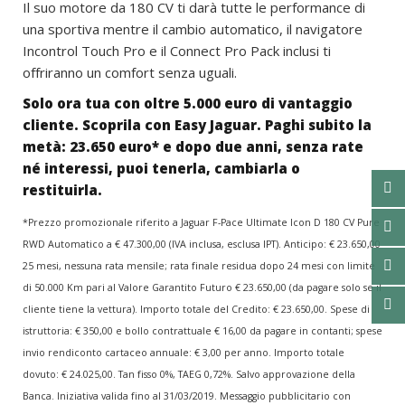
Il suo motore da 180 CV ti darà tutte le performance di
una sportiva mentre il cambio automatico, il navigatore
Incontrol Touch Pro e il Connect Pro Pack inclusi ti
offriranno un comfort senza uguali.
Solo ora tua con oltre 5.000 euro di vantaggio
cliente. Scoprila con Easy Jaguar. Paghi subito la
metà: 23.650 euro* e dopo due anni, senza rate
né interessi, puoi tenerla, cambiarla o
restituirla.
*Prezzo promozionale riferito a Jaguar F-Pace Ultimate Icon D 180 CV Pure
RWD Automatico a € 47.300,00 (IVA inclusa, esclusa IPT). Anticipo: € 23.650,00
25 mesi, nessuna rata mensile; rata finale residua dopo 24 mesi con limite
di 50.000 Km pari al Valore Garantito Futuro € 23.650,00 (da pagare solo se il
cliente tiene la vettura). Importo totale del Credito: € 23.650,00. Spese di
istruttoria: € 350,00 e bollo contrattuale € 16,00 da pagare in contanti; spese
invio rendiconto cartaceo annuale: € 3,00 per anno. Importo totale
dovuto: € 24.025,00. Tan fisso 0%, TAEG 0,72%. Salvo approvazione della
Banca. Iniziativa valida fino al 31/03/2019. Messaggio pubblicitario con