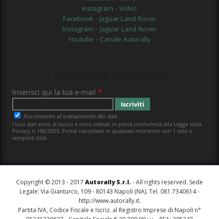
Instagram - Volvo
Facebook - Jaguar Land Rover
Instagram - Jaguar Land Rover
Youtube - Canale Autorally
Iscriviti alla newsletter
Copyright © 2013 - 2017
Autorally S.r.l.
- All rights reserved. Sede
Legale: Via Gianturco, 109 - 80143 Napoli (NA). Tel. 081.7340614 -
http://www.autorally.it
.
Partita IVA, Codice Fiscale e Iscriz. al Registro Imprese di Napoli n°