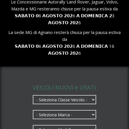
Le Concessionarie Autorally Land Rover, Jaguar, Volvo,
Mazda e MG resteranno chiuse per la pausa estiva da
𝗦𝗔𝗕𝗔𝗧𝗢 𝟬8 𝗔𝗚𝗢𝗦𝗧𝗢 𝟮𝟬𝟮6 𝗔 𝗗𝗢𝗠𝗘𝗡𝗜𝗖𝗔 𝟮3
𝗔𝗚𝗢𝗦𝗧𝗢 𝟮𝟬𝟮6
La sede MG di Agnano resterà chiusa per la pausa estiva
da
𝗦𝗔𝗕𝗔𝗧𝗢 𝟬8 𝗔𝗚𝗢𝗦𝗧𝗢 𝟮𝟬𝟮6 𝗔 𝗗𝗢𝗠𝗘𝗡𝗜𝗖𝗔 16
𝗔𝗚𝗢𝗦𝗧𝗢 𝟮𝟬𝟮6
CERCA UN AUTO
VEICOLI NUOVI e USATI