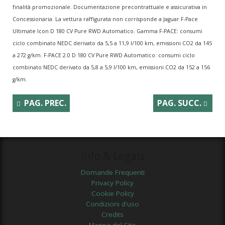
finalità promozionale. Documentazione precontrattuale e assicurativa in
Concessionaria. La vettura raffigurata non corrisponde a Jaguar F-Pace
Ultimate Icon D 180 CV Pure RWD Automatico. Gamma F-PACE: consumi
ciclo combinato NEDC derivato da 5,5 a 11,9 l/100 km, emissioni CO2 da 145
a 272 g/km. F-PACE 2.0 D 180 CV Pure RWD Automatico: consumi ciclo
combinato NEDC derivato da 5,8 a 5,9 l/100 km, emissioni CO2 da 152 a 156
g/km.
PAG. PREC.
PAG. SUCC.
Info & Legals
Domande Frequenti
Privacy Policy
Cookie Policy
Condizioni d'uso
Credits
Mappa del Sito