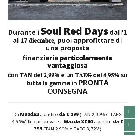
Soul Red Days
Durante i
dall’𝟏
al 𝟏𝟕 𝐝𝐢𝐜𝐞𝐦𝐛𝐫𝐞, puoi approfittare di
una proposta
finanziaria
particolarmente
vantaggiosa
con 𝐓𝐀𝐍 del 𝟐,𝟗𝟗% e un 𝐓𝐀𝐄𝐆 del 𝟒,𝟗𝟓% su
PRONTA
tutta la gamma in
CONSEGNA
Da
Mazda2
a partire
da € 299
(TAN 2,99% e TAEG
4,95%) fino ad arrivare a
Mazda XC60
a partire
da €
399
(TAN 2,99% e TAEG 3,72%)