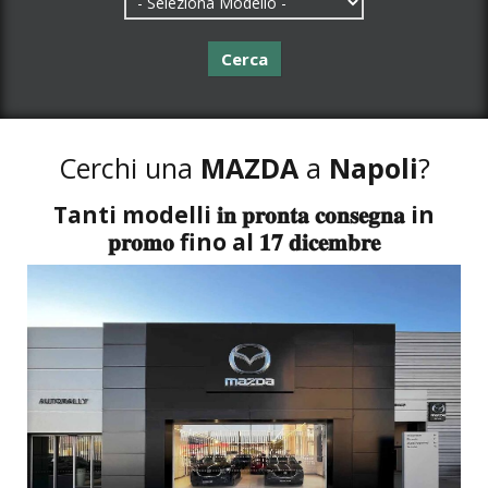
Cerca
Cerchi una
MAZDA
a
Napoli
?
Tanti modelli 𝐢𝐧 𝐩𝐫𝐨𝐧𝐭𝐚 𝐜𝐨𝐧𝐬𝐞𝐠𝐧𝐚 in
𝐩𝐫𝐨𝐦𝐨 fino al 𝟏𝟕 𝐝𝐢𝐜𝐞𝐦𝐛𝐫𝐞