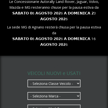
Le Concessionarie Autorally Land Rover, Jaguar, Volvo,
Mazda e MG resteranno chiuse per la pausa estiva da
𝗦𝗔𝗕𝗔𝗧𝗢 𝟬8 𝗔𝗚𝗢𝗦𝗧𝗢 𝟮𝟬𝟮6 𝗔 𝗗𝗢𝗠𝗘𝗡𝗜𝗖𝗔 𝟮3
𝗔𝗚𝗢𝗦𝗧𝗢 𝟮𝟬𝟮6
La sede MG di Agnano resterà chiusa per la pausa estiva
da
𝗦𝗔𝗕𝗔𝗧𝗢 𝟬8 𝗔𝗚𝗢𝗦𝗧𝗢 𝟮𝟬𝟮6 𝗔 𝗗𝗢𝗠𝗘𝗡𝗜𝗖𝗔 16
𝗔𝗚𝗢𝗦𝗧𝗢 𝟮𝟬𝟮6
CERCA UN AUTO
VEICOLI NUOVI e USATI