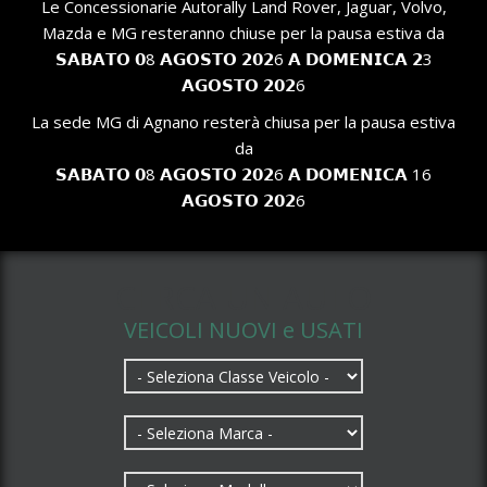
Le Concessionarie Autorally Land Rover, Jaguar, Volvo,
Mazda e MG resteranno chiuse per la pausa estiva da
𝗦𝗔𝗕𝗔𝗧𝗢 𝟬8 𝗔𝗚𝗢𝗦𝗧𝗢 𝟮𝟬𝟮6 𝗔 𝗗𝗢𝗠𝗘𝗡𝗜𝗖𝗔 𝟮3
𝗔𝗚𝗢𝗦𝗧𝗢 𝟮𝟬𝟮6
La sede MG di Agnano resterà chiusa per la pausa estiva
da
𝗦𝗔𝗕𝗔𝗧𝗢 𝟬8 𝗔𝗚𝗢𝗦𝗧𝗢 𝟮𝟬𝟮6 𝗔 𝗗𝗢𝗠𝗘𝗡𝗜𝗖𝗔 16
𝗔𝗚𝗢𝗦𝗧𝗢 𝟮𝟬𝟮6
CERCA UN AUTO
VEICOLI NUOVI e USATI