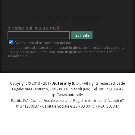
Iscriviti alla newsletter
Copyright © 2013 - 2017
Autorally S.r.l.
- All rights reserved. Sede
Legale: Via Gianturco, 109 - 80143 Napoli (NA). Tel. 081.7340614 -
http://www.autorally.it
.
Partita IVA, Codice Fiscale e Iscriz. al Registro Imprese di Napoli n°
01341230637 - Capitale Sociale € 20.700,00 i.v. - REA: 305347