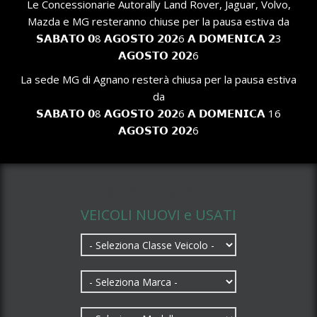
Le Concessionarie Autorally Land Rover, Jaguar, Volvo,
Mazda e MG resteranno chiuse per la pausa estiva da
𝗦𝗔𝗕𝗔𝗧𝗢 𝟬8 𝗔𝗚𝗢𝗦𝗧𝗢 𝟮𝟬𝟮6 𝗔 𝗗𝗢𝗠𝗘𝗡𝗜𝗖𝗔 𝟮3
𝗔𝗚𝗢𝗦𝗧𝗢 𝟮𝟬𝟮6
La sede MG di Agnano resterà chiusa per la pausa estiva
da
𝗦𝗔𝗕𝗔𝗧𝗢 𝟬8 𝗔𝗚𝗢𝗦𝗧𝗢 𝟮𝟬𝟮6 𝗔 𝗗𝗢𝗠𝗘𝗡𝗜𝗖𝗔 16
𝗔𝗚𝗢𝗦𝗧𝗢 𝟮𝟬𝟮6
CERCA UN AUTO
VEICOLI NUOVI e USATI