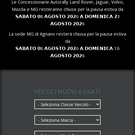
Le Concessionarie Autorally Land Rover, Jaguar, Volvo,
Mazda e MG resteranno chiuse per la pausa estiva da
𝗦𝗔𝗕𝗔𝗧𝗢 𝟬8 𝗔𝗚𝗢𝗦𝗧𝗢 𝟮𝟬𝟮6 𝗔 𝗗𝗢𝗠𝗘𝗡𝗜𝗖𝗔 𝟮3
𝗔𝗚𝗢𝗦𝗧𝗢 𝟮𝟬𝟮6
La sede MG di Agnano resterà chiusa per la pausa estiva
da
𝗦𝗔𝗕𝗔𝗧𝗢 𝟬8 𝗔𝗚𝗢𝗦𝗧𝗢 𝟮𝟬𝟮6 𝗔 𝗗𝗢𝗠𝗘𝗡𝗜𝗖𝗔 16
𝗔𝗚𝗢𝗦𝗧𝗢 𝟮𝟬𝟮6
CERCA UN AUTO
VEICOLI NUOVI e USATI