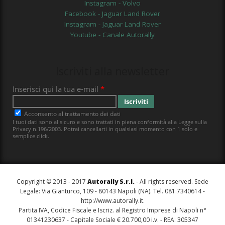
Instagram - Volvo
Facebook - Jaguar Land Rover
Instagram - Jaguar Land Rover
Youtube - Canale Autorally
Iscriviti alla newsletter
Copyright © 2013 - 2017
Autorally S.r.l.
- All rights reserved. Sede
Legale: Via Gianturco, 109 - 80143 Napoli (NA). Tel. 081.7340614 -
http://www.autorally.it
.
Partita IVA, Codice Fiscale e Iscriz. al Registro Imprese di Napoli n°
01341230637 - Capitale Sociale € 20.700,00 i.v. - REA: 305347