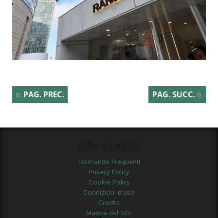
PAG. PREC.
PAG. SUCC.
Info & Legals
Domande Frequenti
Privacy Policy
Cookie Policy
Condizioni d'uso
Credits
Mappa del Sito